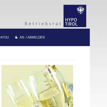
4YOU
AN- / ABMELDEN